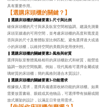
具有重要作用。
【選購床頭櫃的關鍵？】
▎
選購床頭櫃的關鍵要素1-
尺寸與比例
確保床頭櫃的尺寸與床及臥室空間相協調。建議先測量
床頭至牆邊的可用空間，並考慮床頭櫃的高度和寬度是
否與床的尺寸及整體臥室比例匹配。避免選擇過大或過
小的床頭櫃，以維持空間的美觀與使用便利性。
▎
選購床頭櫃的關鍵要素2-
風格與材質
選擇與臥室整體風格相符的床頭櫃款式和材質，能營造
協調一致的空間氛圍。例如，現代風格可選擇金屬或玻
璃材質的床頭櫃；簡約風格則適合木質設計。
▎
選購床頭櫃的關鍵要素3-
功能需求
根據個人需求，選擇具備適當收納功能的床頭櫃。如果
需要放置書籍、眼鏡或其他物品，可選擇帶有抽屜或開
放式層架的設計，以滿足日常使用需求。
【告訴你床頭櫃怎麼擺？】